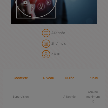
À l’année
2h / mois
3 à 10
Contexte
Niveau
Durée
Public
Groupe
Supervision
1
À l’année
maximum
10