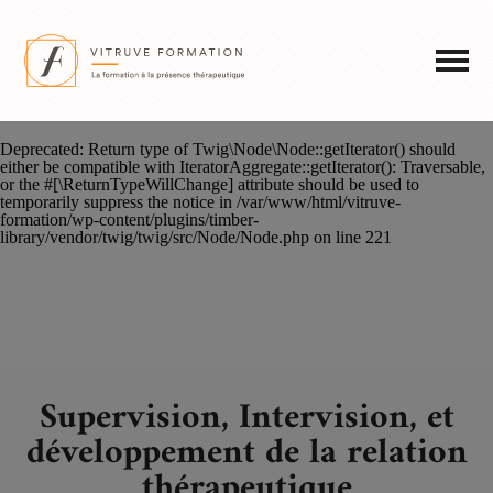
Deprecated
: Return type of Twig\Node\Node::count() should either be
compatible with Countable::count(): int, or the #
[\ReturnTypeWillChange] attribute should be used to temporarily
suppress the notice in
/var/www/html/vitruve-formation/wp-
content/plugins/timber-library/vendor/twig/twig/src/Node/Node.php
on
line
213
Deprecated
: Return type of Twig\Node\Node::getIterator() should
either be compatible with IteratorAggregate::getIterator(): Traversable,
or the #[\ReturnTypeWillChange] attribute should be used to
temporarily suppress the notice in
/var/www/html/vitruve-
formation/wp-content/plugins/timber-
library/vendor/twig/twig/src/Node/Node.php
on line
221
Supervision, Intervision, et
développement de la relation
thérapeutique