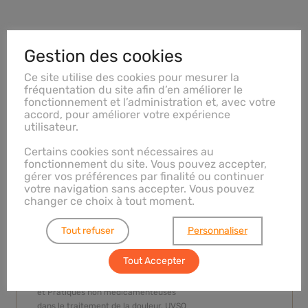
Gestion des cookies
Ce site utilise des cookies pour mesurer la
fréquentation du site afin d’en améliorer le
fonctionnement et l’administration et, avec votre
accord, pour améliorer votre expérience
Dr Adrian Chaboche
utilisateur.
Hypnose Médicale
Certains cookies sont nécessaires au
fonctionnement du site. Vous pouvez accepter,
Docteur en médecine
gérer vos préférences par finalité ou continuer
Ancien Chef de Clinique des Universités,
votre navigation sans accepter. Vous pouvez
Attaché en Centre de Traitement de la Douleur
changer ce choix à tout moment.
Psychothérapeute
Tout refuser
Personnaliser
Cofondateur du Centre Vitruve
et de Vitruve Formation
Tout Accepter
Enseignant universitaire
Coordinateur pédagogique du D.U. d’Hypnose
et Pratiques non médicamenteuses
dans le traitement de la douleur, UVSQ