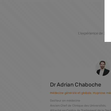
L’expérience de 3 pa
Dr Adrian Chaboche
iste de
Médecine générale et globale, Hypnose mé
Docteur en médecine
re Vitruve,
Ancien Chef de Clinique des Universités,
Attaché en Centre de Traitement de la Dou