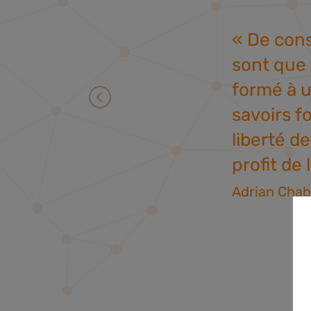
« De cons
sont que 
formé à u
savoirs f
liberté d
profit de
Adrian Cha