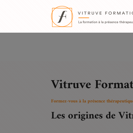
Deprecated
: Return type of Twig\Node\Node::count() should either be c
/var/www/html/vitruve-formation/wp-content/plugins/timber-library/v
Deprecated
: Return type of Twig\Node\Node::getIterator() should eithe
suppress the notice in
/var/www/html/vitruve-formation/wp-content/plu
Vitruve Forma
Formez-vous à la présence thérapeutiqu
Les origines de Vi