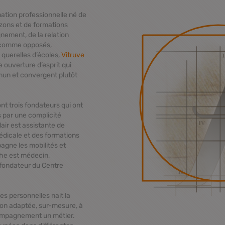
ation professionnelle né de
rizons et de formations
nement, de la relation
s comme opposés,
 querelles d’écoles,
Vitruve
e ouverture d’esprit qui
mmun et convergent plutôt
nt trois fondateurs qui ont
 par une complicité
air est assistante de
médicale et des formations
agne les mobilités et
che est médecin,
ofondateur du
Centre
s personnelles nait la
ion adaptée, sur-mesure, à
compagnement un métier.