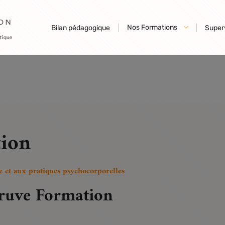
ompatible with Countable::count(): int, or the #[\ReturnTypeWillChange
endor/twig/twig/src/Node/Node.php
on line
213
Nos Formations
Bilan pédagogique
Super
r be compatible with IteratorAggregate::getIterator(): Traversable, or 
gins/timber-library/vendor/twig/twig/src/Node/Node.php
on line
221
tion
e et aux pratiques psychocorporelles
truve Formation