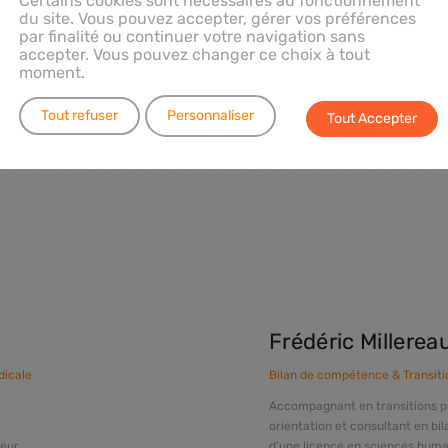
Certains cookies sont nécessaires au fonctionnement
du site. Vous pouvez accepter, gérer vos préférences
par finalité ou continuer votre navigation sans
accepter. Vous pouvez changer ce choix à tout
Membres fondateurs
moment.
Tout refuser
Personnaliser
Tout Accepter
rcours complémentaires dans la médecine, la formation, et l’accompa
pour mieux comprendre, connaître, et accompagner.
Frédéric Millerea
dicale
Bilan de compétence & Transiti
Accompagnant en transitions pro
orientation et consultant en bi
leur
d’une licence en sciences hum