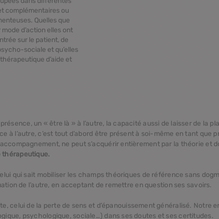
oupées dans différentes
et complémentaires ou
enteuses. Quelles que
r mode d’action elles ont
trée sur le patient
, de
-psycho-sociale
et qu’elles
n thérapeutique
d’aide et
sence, un « être là » à l’autre, la capacité aussi de laisser de la plac
ce à l’autre, c’est tout d’abord être présent à soi-même en tant que p
l’accompagnement, ne peut s’acquérir entièrement par la théorie et d
e thérapeutique.
 celui qui sait mobiliser les champs théoriques de référence sans d
tuation de l’autre, en acceptant de remettre en question ses savoirs.
xte, celui de la perte de sens et d’épanouissement généralisé. Notre 
ogique, psychologique, sociale…) dans ses doutes et ses certitudes.