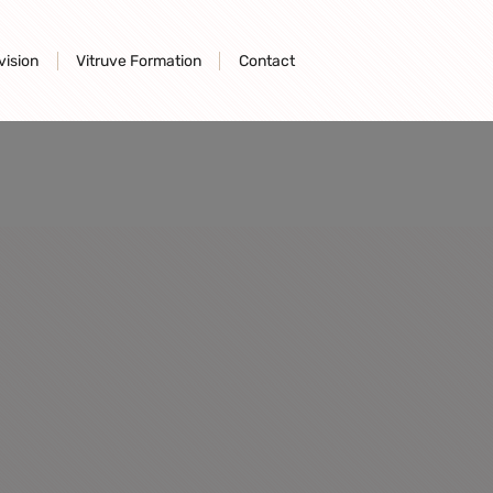
] attribute should be used to temporarily suppress the notice in
vision
Vitruve Formation
Contact
the #[\ReturnTypeWillChange] attribute should be used to temporarily